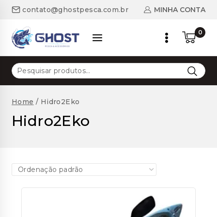
Skip
MINHA CONTA
contato@ghostpesca.com.br
to
content
0
Pesquisar
por:
Home
/
Hidro2Eko
Hidro2Eko