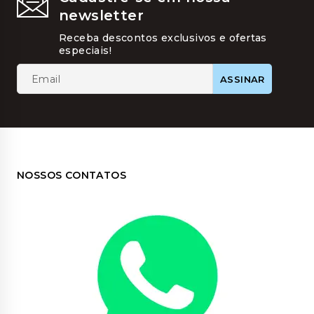
ser
newsletter
escolhi
na
Receba descontos exclusivos e ofertas
página
especiais!
do
produt
NOSSOS CONTATOS