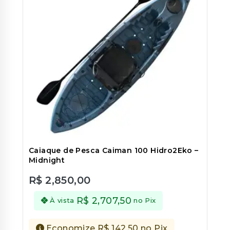
Caiaque de Pesca Caiman 100 Hidro2Eko –
Midnight
R$
2,850,00
0
out
R$
2,707,50
À vista
no Pix
of
5
Economize
R$
142,50
no Pix