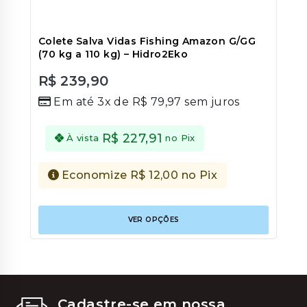
Colete Salva Vidas Fishing Amazon G/GG
(70 kg a 110 kg) – Hidro2Eko
R$
239,90
0
Em até 3x de
R$
79,97
sem juros
out
of
5
R$
227,91
À vista
no Pix
Economize
R$
12,00
no Pix
Este
VER OPÇÕES
produt
tem
várias
variant
As
opções
podem
Cadastre-se em nossa