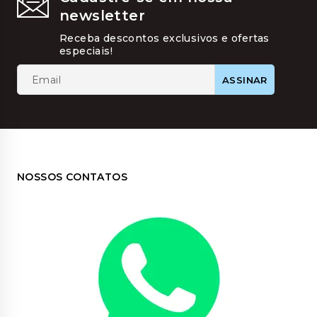
ser
newsletter
escolhi
na
Receba descontos exclusivos e ofertas
página
especiais!
do
produt
NOSSOS CONTATOS