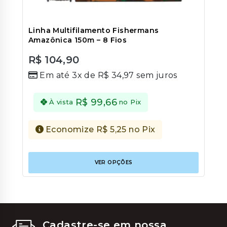
Linha Multifilamento Fishermans
Amazônica 150m – 8 Fios
R$
104,90
0
Em até 3x de
R$
34,97
sem juros
out
of
5
R$
99,66
À vista
no Pix
Economize
R$
5,25
no Pix
Este
VER OPÇÕES
produt
tem
várias
variant
As
opções
podem
Cadastre-se em nossa