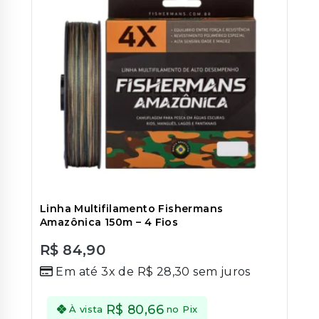
Linha Multifilamento Fishermans
Amazônica 150m – 4 Fios
R$
84,90
0
Em até 3x de
R$
28,30
sem juros
out
of
5
R$
80,66
À vista
no Pix