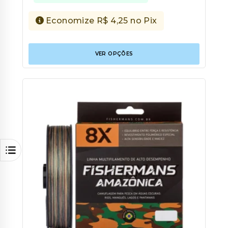
Economize
R$
4,25
no Pix
Este
VER OPÇÕES
produt
tem
várias
variant
As
opções
podem
ser
escolhi
na
página
do
produt