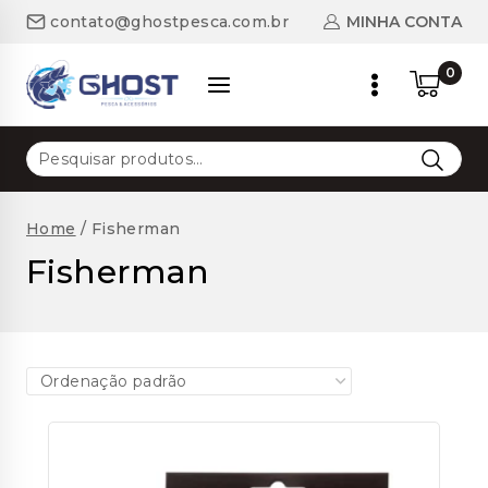
Skip
MINHA CONTA
contato@ghostpesca.com.br
to
content
0
Pesquisar
por:
Home
/
Fisherman
Fisherman