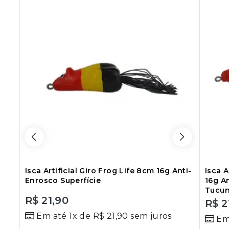
Isca Artificial Giro Frog Life 8cm 16g Anti-
Isca A
Enrosco Superfície
16g An
Tucun
R$
21,90
R$
2
0
0
Em até 1x de
R$
21,90
sem juros
out
Em
out
of