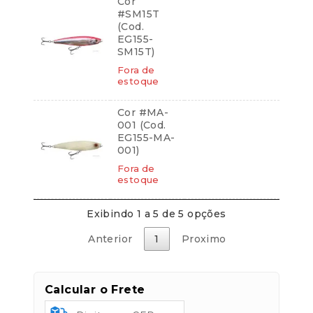
Cor
/
#SM15T
10,4 g
(Cod.
–
EG155-
Surface
SM15T)
Parcelas:
quantidade
Fora de
estoque
1x de
R$
21,90
R$
21,90
sem juros
Cor #MA-
001 (Cod.
EG155-MA-
001)
Fora de
estoque
Exibindo 1 a 5 de 5 opções
Anterior
1
Proximo
Calcular o Frete