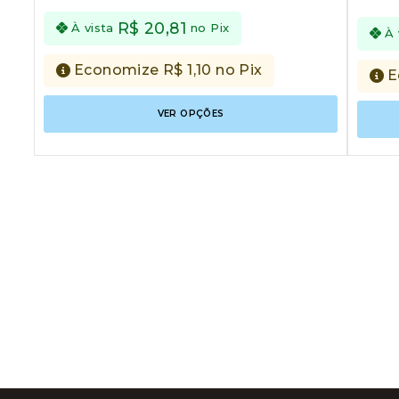
of
5
5
R$
20,81
À vista
no Pix
À 
Economize
R$
1,10
no Pix
E
Este
VER OPÇÕES
produto
tem
várias
variantes
As
opções
podem
ser
escolhid
na
página
do
produto