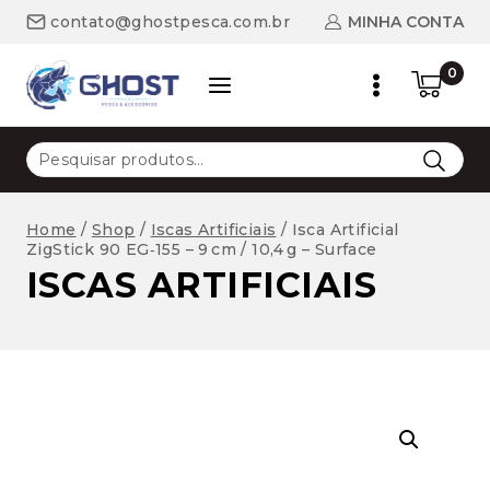
Skip
MINHA CONTA
contato@ghostpesca.com.br
to
content
0
Pesquisar
por:
Home
/
Shop
/
Iscas Artificiais
/
Isca Artificial
ZigStick 90 EG‑155 – 9 cm / 10,4 g – Surface
ISCAS ARTIFICIAIS