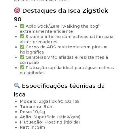
Destaques da Isca ZigStick
90
Ação Stick/Zara “walking the dog”
extremamente eficiente
Sistema interno com esferas rattlin para
atrair predadores
Corpo de ABS resistente com pintura
holográfica
Garatéias VMC afiadas e resistentes à
corrosão
Flutuação rápida ideal para águas calmas
ou agitadas
Especificações técnicas da
isca
Modelo:
ZigStick 90 EG‑155
Tamanho:
9 cm
Peso:
10,4 g
Ação:
Superfície (stick/zara)
Flutuação:
Floating (rápida)
Rattlin:
Sim