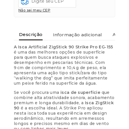
Não sei meu CEP
Descrição
Informação adicional
Avaliaç
A Isca Artificial ZigStick 90 Strike Pro EG‑155
é uma das melhores opções de superfície
para quem busca ataques explosivos e
desempenho em pescarias técnicas. Com
9 cm de comprimento e 10,4 g de peso, ela
apresenta uma ação tipo stick/zara do tipo
“walking the dog” que imita perfeitamente
um peixe ferido na superfície da água.
Se você procura uma
isca de superfície
que
combine alta atratividade sonora, acabamento
premium e longa durabilidade, a
Isca ZigStick
90
é a escolha ideal. A Strike Pro aplicou
nesta isca toda sua experiência em design
aerodinâmico, resultando em arremessos
longos e precisos mesmo em dias de vento
ou com linhas mais leves.