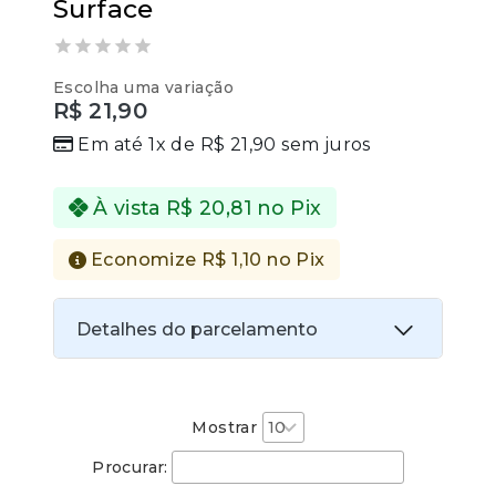
Surface
0
Escolha uma variação
out
R$
21,90
of
5
Em até 1x de
R$
21,90
sem juros
À vista
R$
20,81
no Pix
Economize
R$
1,10
no Pix
Detalhes do parcelamento
Transferências:
Pix:
R$
20,81
Aprovação imediata
Mostrar
Procurar:
Economize
R$
1,10
no Pix