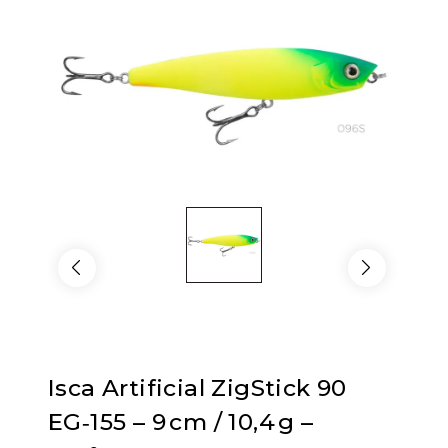
Isca Artificial ZigStick 90
EG‑155 – 9 cm / 10,4 g –