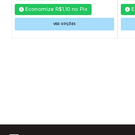
Economize
R$
1,10
no Pix
E
Este
VER OPÇÕES
produto
tem
várias
variantes
As
opções
podem
ser
escolhid
na
página
do
produto