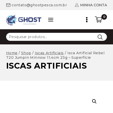
Skip
MINHA CONTA
contato@ghostpesca.com.br
to
content
0
Pesquisar
por:
Home
/
Shop
/
Iscas Artificiais
/
Isca Artificial Rebel
T20 Jumpin Minnow 11,4cm 23g – Superfície
ISCAS ARTIFICIAIS