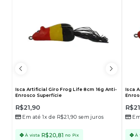
Isca Artificial Giro Frog Life 8cm 16g Anti-
Isca A
Enrosco Superfície
Enros
R$
21,90
R$
2
0
0
Em até 1x de
R$
21,90
sem juros
Em
out
out
of
of
5
5
R$
20,81
À vista
no Pix
À 