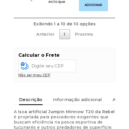
–
estoque
T20
ADICIONAR
Superfície
Jumpin
quantidade
Minnow
11,4cm
23g
Exibindo 1 a 10 de 10 opções
–
Superfície
Anterior
1
Proximo
quantidade
Calcular o Frete
Não sei meu CEP
Descrição
Informação adicional
Avaliaç
A
isca artificial Jumpin Minnow T20 da Rebel
é projetada para pescadores exigentes que
buscam eficiência na pesca esportiva de
tucunarés e outros predadores de superfície.