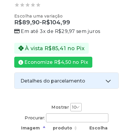
0
Escolha uma variação
out
R$
89,90
-
R$
104,99
of
5
Em até 3x de
R$
29,97
sem juros
À vista
R$
85,41
no Pix
Economize
R$
4,50
no Pix
Detalhes do parcelamento
Transferências:
Pix:
R$
85,41
Aprovação imediata
Mostrar
Procurar:
Economize
R$
4,50
no Pix
Imagem
produto
Escolha