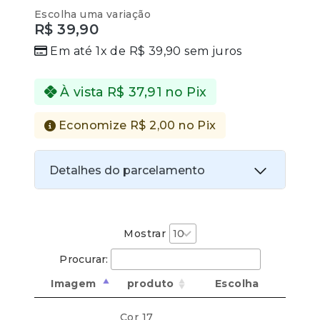
0
Escolha uma variação
out
R$
39,90
of
5
Em até 1x de
R$
39,90
sem juros
À vista
R$
37,91
no Pix
Economize
R$
2,00
no Pix
Detalhes do parcelamento
Transferências:
Pix:
R$
37,91
Aprovação imediata
Mostrar
Procurar:
Economize
R$
2,00
no Pix
Imagem
produto
Escolha
Cartões de crédito:
Cor 17