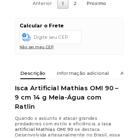
g
Anterior
1
2
Proximo
Meia-
Água
quantidade
Calcular o Frete
Não sei meu CEP
Descrição
Informação adicional
Avaliaç
Isca Artificial Mathias OMI 90 –
9 cm 14 g Meia-Água com
Ratlin
Quando o assunto é atacar grandes
predadores com estilo e eficiência, a
isca
artificial Mathias OMI 90
se destaca.
Desenvolvida artesanalmente no Brasil, essa