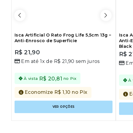
Isca Artificial O Rato Frog Life 5,5cm 13g –
Isca A
Anti-Enrosco de Superfície
Anti-E
Black
R$
21,90
R$
2
0
0
Em até 1x de
R$
21,90
sem juros
out
Em
out
of
of
5
5
R$
20,81
À vista
no Pix
À 
Economize
R$
1,10
no Pix
E
Este
VER OPÇÕES
produto
tem
várias
variantes
As