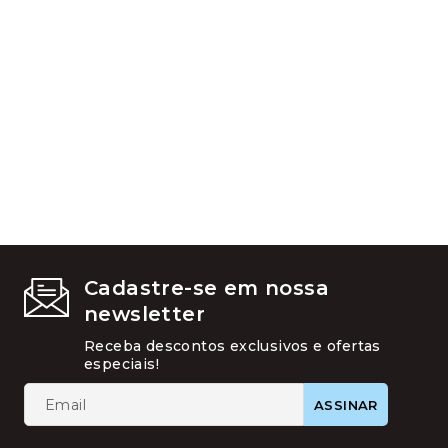
opções
podem
ser
escolhid
na
página
do
produto
Cadastre-se em nossa
newsletter
Receba descontos exclusivos e ofertas
especiais!