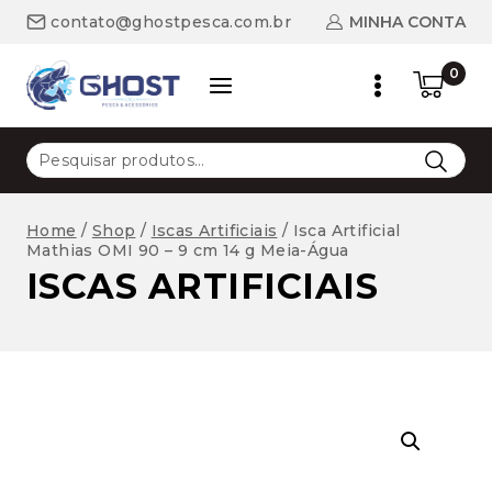
Skip
MINHA CONTA
contato@ghostpesca.com.br
to
content
0
Pesquisar
por:
Home
/
Shop
/
Iscas Artificiais
/
Isca Artificial
Mathias OMI 90 – 9 cm 14 g Meia-Água
ISCAS ARTIFICIAIS