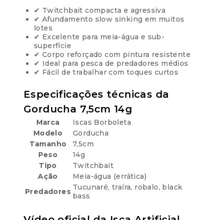
✔ Twitchbait compacta e agressiva
✔ Afundamento slow sinking em muitos
lotes
✔ Excelente para meia-água e sub-
superfície
✔ Corpo reforçado com pintura resistente
✔ Ideal para pesca de predadores médios
✔ Fácil de trabalhar com toques curtos
Especificações técnicas da
Gorducha 7,5cm 14g
Marca
Iscas Borboleta
Modelo
Gorducha
Tamanho
7,5cm
Peso
14g
Tipo
Twitchbait
Ação
Meia-água (errática)
Tucunaré, traíra, robalo, black
Predadores
bass
Vídeo oficial da Isca Artificial