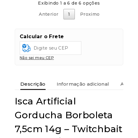
Meia-
Exibindo 1 a 6 de 6 opções
Água
(Twitchbait)
Anterior
1
Proximo
quantidade
Calcular o Frete
Não sei meu CEP
Descrição
Informação adicional
Avaliaç
Isca Artificial
Gorducha Borboleta
7,5cm 14g – Twitchbait