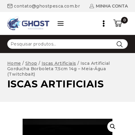
Skip
MINHA CONTA
contato@ghostpesca.com.br
to
content
0
Pesquisar
por:
Home
/
Shop
/
Iscas Artificiais
/
Isca Artificial
Gorducha Borboleta 7,5cm 14g – Meia-Água
(Twitchbait)
ISCAS ARTIFICIAIS