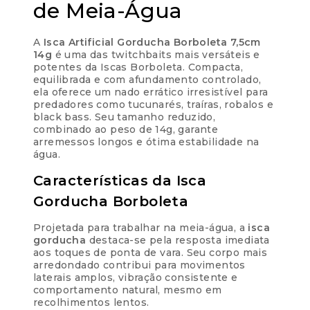
de Meia-Água
A
Isca Artificial Gorducha Borboleta 7,5cm
14g
é uma das twitchbaits mais versáteis e
potentes da Iscas Borboleta. Compacta,
equilibrada e com afundamento controlado,
ela oferece um nado errático irresistível para
predadores como tucunarés, traíras, robalos e
black bass. Seu tamanho reduzido,
combinado ao peso de 14g, garante
arremessos longos e ótima estabilidade na
água.
Características da Isca
Gorducha Borboleta
Projetada para trabalhar na meia-água, a
isca
gorducha
destaca-se pela resposta imediata
aos toques de ponta de vara. Seu corpo mais
arredondado contribui para movimentos
laterais amplos, vibração consistente e
comportamento natural, mesmo em
recolhimentos lentos.