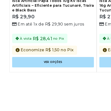
Isca Artificial Papa Todos 10g KV Iscas
Isca A
Artificiais – Eficiente para Tucunaré, Traíra
16g An
e Black Bass
Tucun
R$
29,90
R$
2
0
0
Em até 1x de
R$
29,90
sem juros
Em
out
out
of
of
5
5
R$
28,41
À vista
no Pix
À 
Economize
R$
1,50
no Pix
E
Este
VER OPÇÕES
produto
tem
várias
variantes
As
opções
podem
ser
escolhid
na
página