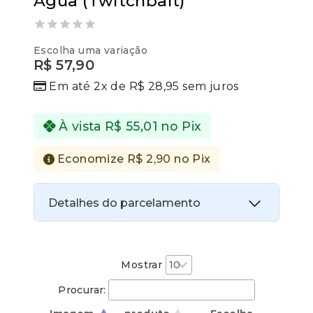
Água (Twitchbait)
0
Escolha uma variação
out
R$
57,90
of
5
Em até 2x de
R$
28,95
sem juros
À vista
R$
55,01
no Pix
Economize
R$
2,90
no Pix
Detalhes do parcelamento
Transferências:
Pix:
R$
55,01
Aprovação imediata
Mostrar
Procurar:
Economize
R$
2,90
no Pix