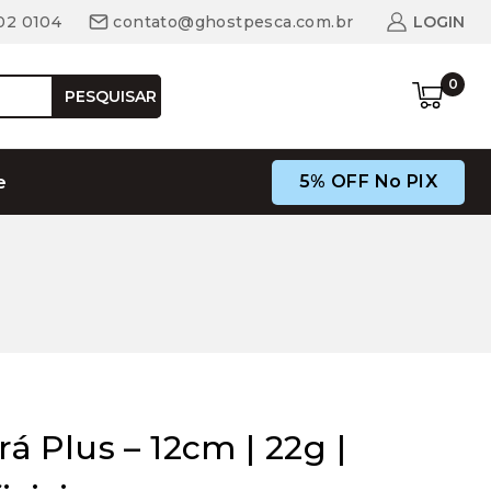
02 0104
contato@ghostpesca.com.br
LOGIN
0
PESQUISAR
5% OFF No PIX
e
orá Plus – 12cm | 22g |