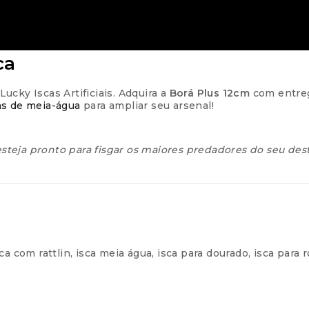
ca
cky Iscas Artificiais. Adquira a
Borá Plus 12cm
com entrega
as de meia-água
para ampliar seu arsenal!
 esteja pronto para fisgar os maiores predadores do seu des
sca com rattlin
,
isca meia água
,
isca para dourado
,
isca para 