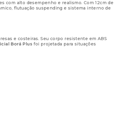
ores com alto desempenho e realismo. Com 12cm de
ico, flutuação suspending e sistema interno de
os
R$
49,90
os
R$
49,90
presas e costeiras. Seu corpo resistente em ABS
ficial Borá Plus
foi projetada para situações