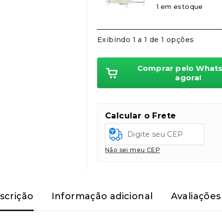
Cartões de crédito:
1 em estoque
Aprovação imediata
Exibindo 1 a 1 de 1 opções
Comprar pelo What
Cartões de débito:
agora!
Aprovação imediata
Calcular o Frete
Não sei meu CEP
Cobranças:
Boleto bancário:
R$
49,90
Ao finalizar sua compra você re
scrição
Informação adicional
Avaliações 