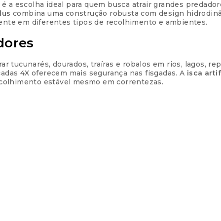
é a escolha ideal para quem busca atrair grandes predad
Parcelas:
Plus
combina uma construção robusta com design hidrodinâm
iente em diferentes tipos de recolhimento e ambientes.
1x de
R$
49,90
sem jur
dores
2x de
R$
24,95
sem jur
 tucunarés, dourados, traíras e robalos em rios, lagos, re
rçadas 4X oferecem mais segurança nas fisgadas. A
isca arti
ecolhimento estável mesmo em correntezas.