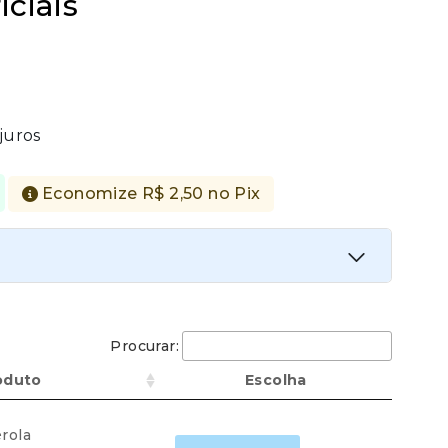
iciais
juros
Economize
R$
2,50
no Pix
ta
Procurar:
Economize
R$
2,50
no Pix
oduto
Escolha
rola
Isca