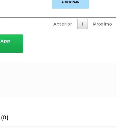
ADICIONAR
Artificial
Borá
Plus
–
Anterior
1
Proximo
12cm
|
22g
sApp
|
Lucky
Iscas
Artificiais
quantidade
ceberá os detalhes para realizar o pagamento.
(0)