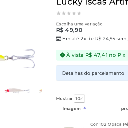
Lucky Iscas Artif
0
Escolha uma variação
out
R$
49,90
of
5
Em até 2x de
R$
24,95
sem 
À vista
R$
47,41
no Pix
Detalhes do parcelamento
Transferências:
Pix:
R$
47,41
Aprovação imedia
Mostrar
Imagem
pr
Cor 102 Opaca Pé