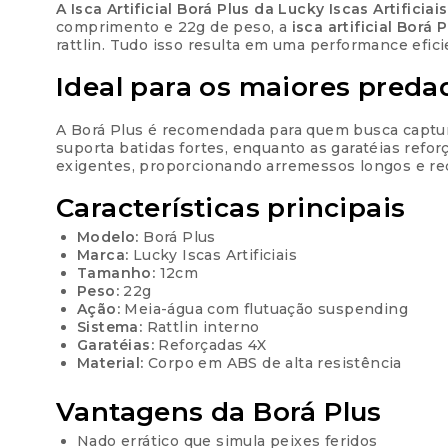
A Isca Artificial Borá Plus da Lucky Iscas Artificiais
comprimento e 22g de peso, a
isca artificial Borá 
rattlin. Tudo isso resulta em uma performance efic
Ideal para os maiores preda
A Borá Plus é recomendada para quem busca capturar
suporta batidas fortes, enquanto as garatéias refo
exigentes, proporcionando arremessos longos e r
Características principais
Modelo:
Borá Plus
Marca:
Lucky Iscas Artificiais
Tamanho:
12cm
Peso:
22g
Ação:
Meia-água com flutuação suspending
Sistema:
Rattlin interno
Garatéias:
Reforçadas 4X
Material:
Corpo em ABS de alta resistência
Vantagens da Borá Plus
Nado errático que simula peixes feridos