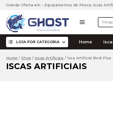
Skip
Grande Oferta em – Equipamentos de Pesca, Iscas Artifi
to
content
Pesquis
por:
LOJA POR CATEGORIA
Home
Isca
Home
/
Shop
/
Iscas Artificiais
/
Isca Artificial Borá Plus
ISCAS ARTIFICIAIS