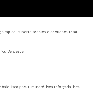
 rápida, suporte técnico e confiança total.
tino de pesca.
robalo
,
isca para tucunaré
,
isca reforçada
,
isca