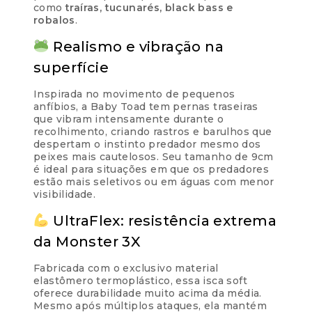
Cobranças:
como
traíras, tucunarés, black bass e
Boleto bancário:
R$
25,90
robalos
.
Ao finalizar sua compra você receberá os
Realismo e vibração na
detalhes para realizar o pagamento.
superfície
Inspirada no movimento de pequenos
anfíbios, a Baby Toad tem pernas traseiras
que vibram intensamente durante o
Parcelas:
recolhimento, criando rastros e barulhos que
despertam o instinto predador mesmo dos
1x de
R$
25,90
peixes mais cautelosos. Seu tamanho de 9cm
R$
25,90
sem juros
é ideal para situações em que os predadores
estão mais seletivos ou em águas com menor
visibilidade.
UltraFlex: resistência extrema
da Monster 3X
Fabricada com o exclusivo material
elastômero termoplástico, essa isca soft
oferece durabilidade muito acima da média.
Mesmo após múltiplos ataques, ela mantém