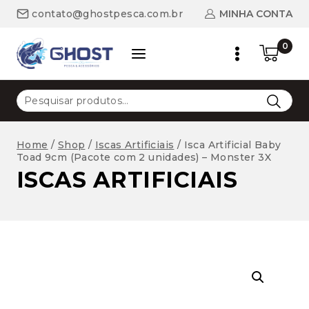
Skip
MINHA CONTA
contato@ghostpesca.com.br
to
content
0
Pesquisar
por:
Home
/
Shop
/
Iscas Artificiais
/
Isca Artificial Baby
Toad 9cm (Pacote com 2 unidades) – Monster 3X
ISCAS ARTIFICIAIS