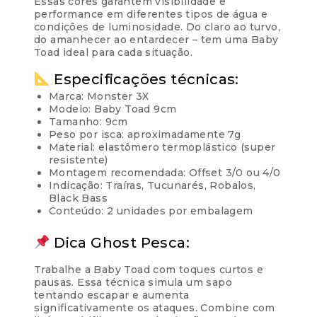
Essas cores garantem visibilidade e
performance em diferentes tipos de água e
condições de luminosidade. Do claro ao turvo,
do amanhecer ao entardecer – tem uma Baby
Toad ideal para cada situação.
Especificações técnicas:
Marca: Monster 3X
Modelo: Baby Toad 9cm
Tamanho: 9cm
Peso por isca: aproximadamente 7g
Material: elastômero termoplástico (super
resistente)
Montagem recomendada: Offset 3/0 ou 4/0
Indicação: Traíras, Tucunarés, Robalos,
Black Bass
Conteúdo: 2 unidades por embalagem
Dica Ghost Pesca:
Trabalhe a Baby Toad com toques curtos e
pausas. Essa técnica simula um sapo
tentando escapar e aumenta
significativamente os ataques. Combine com