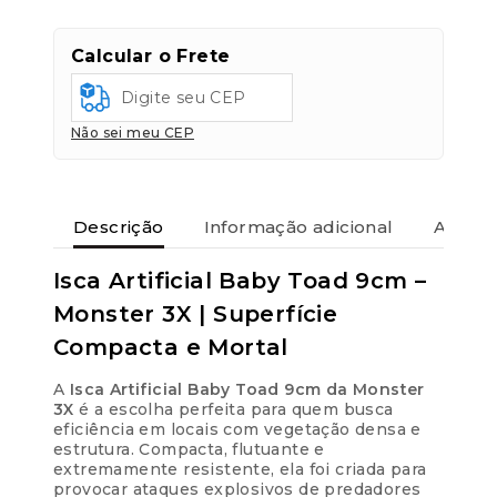
Transferências:
Pix:
R$
24,61
Aprovação imediata
Calcular o Frete
Economize
R$
1,30
no Pix
Não sei meu CEP
Cartões de crédito:
Aprovação imediata
Descrição
Informação adicional
Avaliaç
Isca Artificial Baby Toad 9cm –
Monster 3X | Superfície
Cartões de débito:
Compacta e Mortal
Aprovação imediata
A
Isca Artificial Baby Toad 9cm da Monster
3X
é a escolha perfeita para quem busca
eficiência em locais com vegetação densa e
estrutura. Compacta, flutuante e
extremamente resistente, ela foi criada para
provocar ataques explosivos de predadores