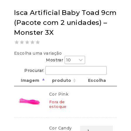
Isca Artificial Baby Toad 9cm
(Pacote com 2 unidades) –
Monster 3X
0
Escolha uma variação
out
Mostrar
of
5
Procurar:
Imagem
produto
Escolha
Cor Pink
Fora de
estoque
Cor Candy
Isca