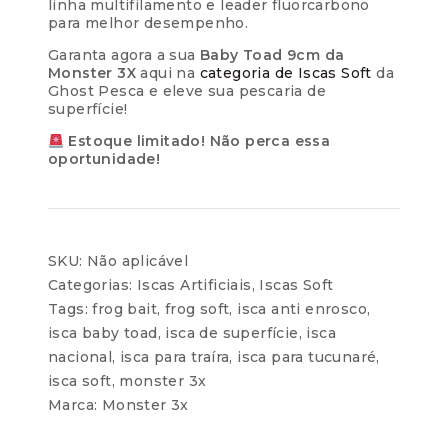
linha multifilamento e leader fluorcarbono
para melhor desempenho.
Garanta agora a sua
Baby Toad 9cm da
Monster 3X
aqui na
categoria de Iscas Soft
da
Ghost Pesca e eleve sua pescaria de
superfície!
Estoque limitado! Não perca essa
oportunidade!
SKU:
Não aplicável
Categorias:
Iscas Artificiais
,
Iscas Soft
Tags:
frog bait
,
frog soft
,
isca anti enrosco
,
isca baby toad
,
isca de superfície
,
isca
nacional
,
isca para traíra
,
isca para tucunaré
,
isca soft
,
monster 3x
Marca:
Monster 3x