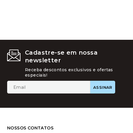
As
opções
podem
ser
escolhid
na
página
do
produto
Cadastre-se em nossa
newsletter
Receba descontos exclusivos e ofertas
especiais!
NOSSOS CONTATOS