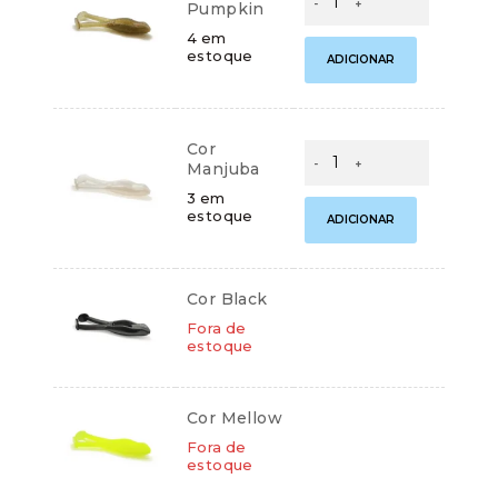
Pumpkin
Artificial
Baby
4 em
Toad
estoque
ADICIONAR
9cm
(Pacote
com
2
Cor
unidades)
Isca
Manjuba
–
Artificial
Monster
Baby
3 em
3X
Toad
estoque
ADICIONAR
quantidade
9cm
(Pacote
com
2
Cor Black
unidades)
–
Fora de
estoque
Monster
3X
quantidade
Cor Mellow
Fora de
estoque