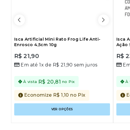
Isca Artificial Mini Rato Frog Life Anti-
Isca A
Enrosco 4,5cm 10g
Ação 
R$
21,90
R$
2
0
0
Em até 1x de
R$
21,90
sem juros
Em
out
out
of
of
5
5
R$
20,81
À vista
no Pix
À 
Economize
R$
1,10
no Pix
E
Este
VER OPÇÕES
produto
tem
várias
variantes