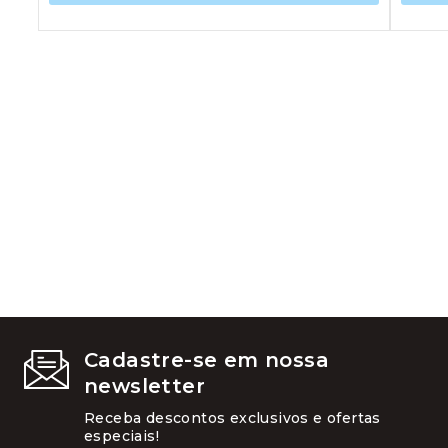
tem
várias
variantes
As
opções
podem
ser
escolhid
na
página
do
produto
Cadastre-se em nossa
newsletter
Receba descontos exclusivos e ofertas
especiais!