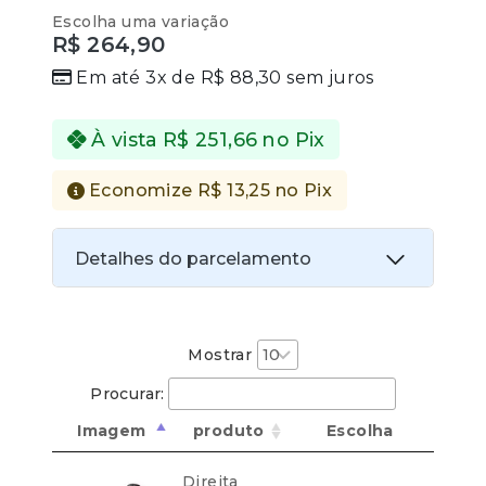
0
Escolha uma variação
out
R$
264,90
of
5
Em até 3x de
R$
88,30
sem juros
À vista
R$
251,66
no Pix
Economize
R$
13,25
no Pix
Detalhes do parcelamento
Transferências:
Pix:
R$
251,66
Aprovação imediata
Mostrar
Procurar:
Economize
R$
13,25
no Pix
Imagem
produto
Escolha
Cartões de crédito:
Direita