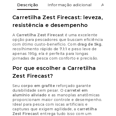
Descrição
Informação adicional
Avaliaç
Parcelas:
1x de
R$
Carretilha Zest Firecast: leveza,
264,90
sem
R$
264,90
resistência e desempenho
juros
A
Carretilha Zest Firecast
é uma excelente
2x de
R$
132,45
opção para pescadores que buscam eficiência
R$
264,90
sem juros
com ótimo custo-benefício. Com
drag de 5kg
,
recolhimento rápido de
7.1:1
e peso leve de
apenas 195g, ela é perfeita para longas
3x de
R$
88,30
R$
264,90
jornadas de pesca com conforto e precisão.
sem juros
Por que escolher a Carretilha
4x de
R$
68,21
R$
272,84
Zest Firecast?
com juros
Seu
corpo em grafite
reforçado garante
5x de
R$
54,83
durabilidade sem pesar. O
carretel em
R$
274,15
com juros
alumínio aliviado
e as manoplas anatômicas
proporcionam maior controle e desempenho.
Ideal para pesca com iscas artificiais e
6x de
R$
45,91
R$
275,46
capturas que exigem agilidade, a
carretilha
com juros
Zest Firecast
entrega tudo isso com um