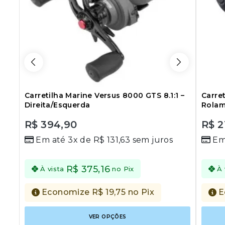
Carretilha Marine Versus 8000 GTS 8.1:1 –
Carre
Direita/Esquerda
Rolam
R$
394,90
R$
2
0
0
Em até 3x de
R$
131,63
sem juros
Em
out
out
of
of
5
5
R$
375,16
À vista
no Pix
À 
Economize
R$
19,75
no Pix
E
Este
VER OPÇÕES
produto