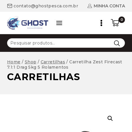
Skip
MINHA CONTA
contato@ghostpesca.com.br
to
content
0
Pesquisar
por:
Home
/
Shop
/
Carretilhas
/
Carretilha Zest Firecast
7.1:1 Drag 5kg 5 Rolamentos
CARRETILHAS