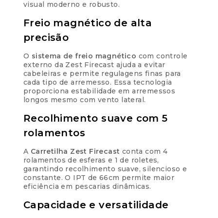
visual moderno e robusto.
7x de
R$
39,54
R$
276,78
com juros
Freio magnético de alta
precisão
8x de
R$
34,76
R$
278,08
com juros
O
sistema de freio magnético
com controle
externo da Zest Firecast ajuda a evitar
cabeleiras e permite regulagens finas para
9x de
R$
31,05
R$
279,45
cada tipo de arremesso. Essa tecnologia
com juros
proporciona estabilidade em arremessos
longos mesmo com vento lateral.
10x de
R$
28,08
com
R$
280,80
Recolhimento suave com 5
juros
rolamentos
11x de
R$
25,64
A
Carretilha Zest Firecast
conta com 4
R$
282,04
com juros
rolamentos de esferas e 1 de roletes,
garantindo recolhimento suave, silencioso e
constante. O IPT de 66cm permite maior
12x de
R$
23,62
R$
283,44
eficiência em pescarias dinâmicas.
com juros
Capacidade e versatilidade