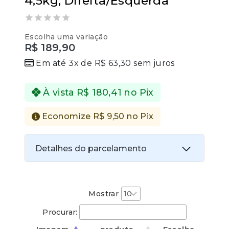
4,5kg, Direita/Esquerda
0
Escolha uma variação
out
R$
189,90
of
5
Em até 3x de
R$
63,30
sem juros
À vista
R$
180,41
no Pix
Economize
R$
9,50
no Pix
Detalhes do parcelamento
Transferências:
Pix:
R$
180,41
Aprovação imediata
Mostrar
Procurar:
Economize
R$
9,50
no Pix