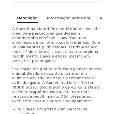
Descrição
Informação adicional
Avaliaç
Parcelas:
A
Carretilha Maruri Rexton 10000
é a escolha
1x de
R$
189,90
R$
189,90
ideal para pescadores que desejam
sem juros
desempenho confiável, suavidade nos
arremessos e um ótimo custo-benefício. Com
2x de
R$
94,95
10 rolamentos
(9 de esferas, sendo 4 de aço
R$
189,90
sem juros
inox, e 1 de roletes), a carretilha proporciona
recolhimento suave e eficaz, mesmo em
pescarias prolongadas.
3x de
R$
63,30
R$
189,90
sem juros
Seu corpo em grafite reforçado garante leveza
e durabilidade, enquanto o carretel em
alumínio aliviado melhora a performance e
4x de
R$
48,89
R$
195,56
evita desgaste. A
Carretilha Maruri Rexton
com juros
10000
possui drag máximo de 4,5 kg, sistema
de freio magnético com ajuste externo e
5x de
R$
39,31
relação de recolhimento 7.0:1, oferecendo
R$
196,55
com juros
excelente controle sobre o equipamento.
Chassi em grafite com carretel de
6x de
R$
32,91
alumínio