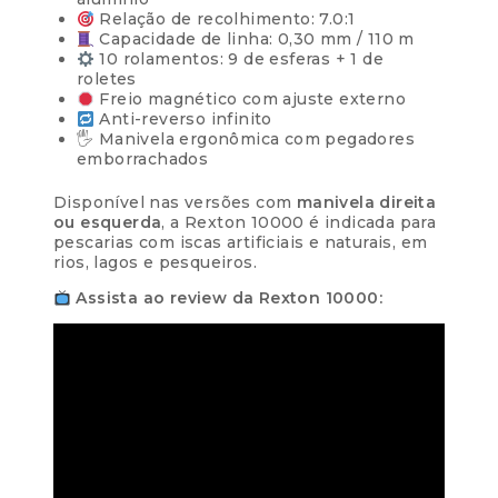
R$
197,46
com juros
Relação de recolhimento: 7.0:1
Capacidade de linha: 0,30 mm / 110 m
10 rolamentos: 9 de esferas + 1 de
7x de
R$
28,35
R$
198,45
roletes
com juros
Freio magnético com ajuste externo
Anti-reverso infinito
8x de
R$
24,92
🖐️ Manivela ergonômica com pegadores
R$
199,36
com juros
emborrachados
Disponível nas versões com
manivela direita
9x de
R$
22,26
R$
200,34
ou esquerda
, a Rexton 10000 é indicada para
com juros
pescarias com iscas artificiais e naturais, em
rios, lagos e pesqueiros.
10x de
R$
20,13
R$
201,30
Assista ao review da Rexton 10000:
com juros