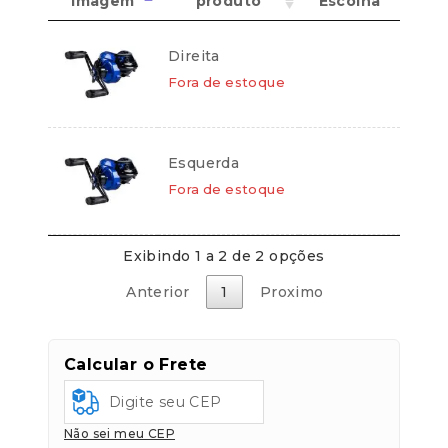
Imagem
produto
Escolha
Cartões de crédito:
Direita
Aprovação imediata
Fora de estoque
Esquerda
Cartões de débito:
Fora de estoque
Aprovação imediata
Exibindo 1 a 2 de 2 opções
Anterior
1
Proximo
Cobranças:
Boleto bancário:
R$
189,90
Calcular o Frete
Ao finalizar sua compra você receberá os
detalhes para realizar o pagamento.
Não sei meu CEP