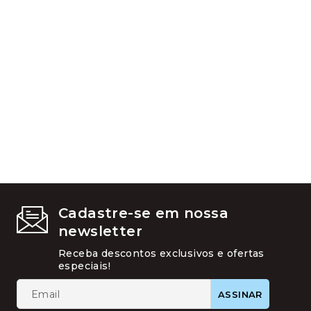
As
opções
podem
ser
escolhid
na
página
do
produto
Cadastre-se em nossa
newsletter
Receba descontos exclusivos e ofertas
especiais!