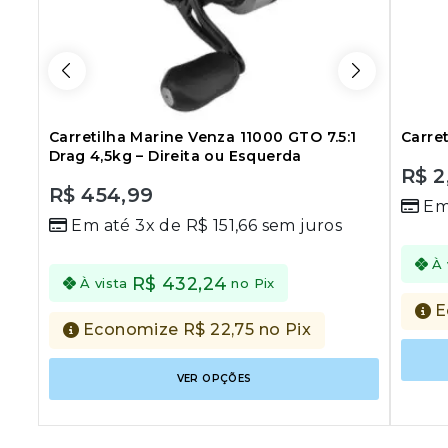
Carretilha Marine Venza 11000 GTO 7.5:1
Carre
Drag 4,5kg – Direita ou Esquerda
R$
2
0
R$
454,99
Em
out
0
Em até 3x de
R$
151,66
sem juros
of
out
5
of
5
À 
R$
432,24
À vista
no Pix
E
Economize
R$
22,75
no Pix
Este
VER OPÇÕES
produto
tem
várias
variantes