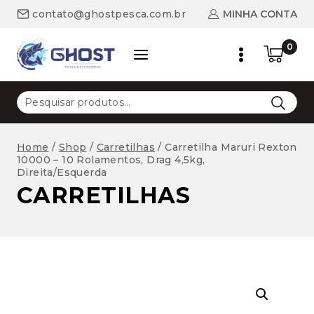
Skip
MINHA CONTA
contato@ghostpesca.com.br
to
content
0
Pesquisar
por:
Home
/
Shop
/
Carretilhas
/
Carretilha Maruri Rexton
10000 – 10 Rolamentos, Drag 4,5kg,
Direita/Esquerda
CARRETILHAS