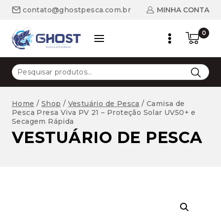
Skip
MINHA CONTA
contato@ghostpesca.com.br
to
content
0
Pesquisar
por:
Home
/
Shop
/
Vestuário de Pesca
/
Camisa de
Pesca Presa Viva PV 21 – Proteção Solar UV50+ e
Secagem Rápida
VESTUÁRIO DE PESCA