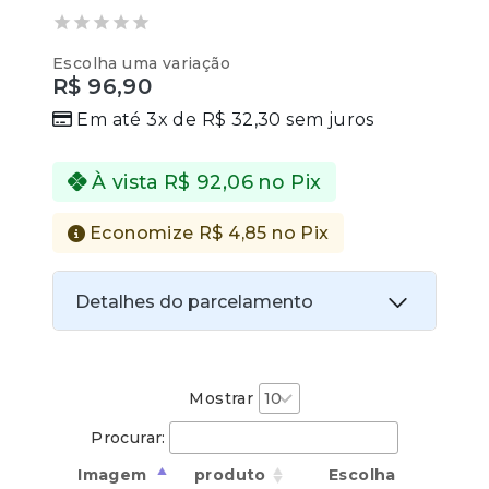
0
Escolha uma variação
out
R$
96,90
of
5
Em até 3x de
R$
32,30
sem juros
À vista
R$
92,06
no Pix
Economize
R$
4,85
no Pix
Detalhes do parcelamento
Transferências:
Pix:
R$
92,06
Aprovação imediata
Mostrar
Procurar:
Economize
R$
4,85
no Pix
Imagem
produto
Escolha