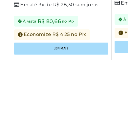
0
Em
out
Em até 3x de
R$
28,30
sem juros
out
of
of
5
5
À 
R$
80,66
À vista
no Pix
E
Economize
R$
4,25
no Pix
LER MAIS