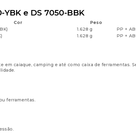
50-YBK e DS 7050-BBK
Cor
Peso
YBK)
1.628 g
PP + AB
)
1.628 g
PP + AB
orte em caiaque, camping e até como caixa de ferramentas.
lidade.
u ferramentas.
essão.