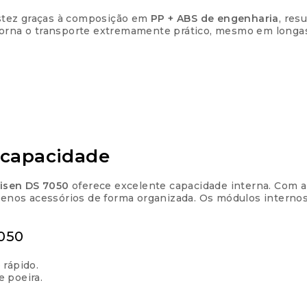
stez graças à composição em
PP + ABS de engenharia
, res
orna o transporte extremamente prático, mesmo em longas
 capacidade
isen DS 7050
oferece excelente capacidade interna. Com
quenos acessórios de forma organizada. Os módulos internos
7050
 rápido.
 poeira.