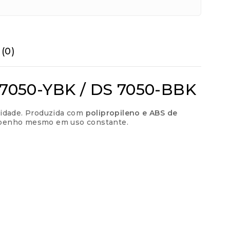
(0)
ros
R$
194,99
os
R$
195,00
S 7050-YBK / DS 7050-BBK
os
R$
195,00
ilidade. Produzida com
polipropileno e ABS de
sempenho mesmo em uso constante.
os
R$
200,84
os
R$
201,80
os
R$
202,80
os
R$
203,77
os
R$
204,72