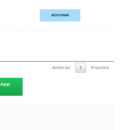
Caixa
ADICIONAR
de
Pesca
Robusta
e
Versátil
Multiuso
Daisen
DS
7050-
YBK
Anterior
1
Proximo
/
DS
7050-
sApp
BBK
quantidade
ceberá os detalhes para realizar o pagamento.