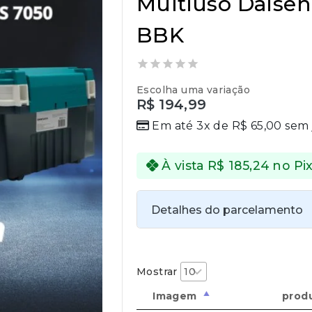
Multiuso Daisen
BBK
0
Escolha uma variação
out
R$
194,99
of
5
Em até 3x de
R$
65,00
sem 
À vista
R$
185,24
no Pi
Detalhes do parcelamento
Transferências:
Pix:
R$
185,24
Aprovação imed
Mostrar
Imagem
prod