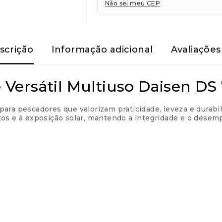
Não sei meu CEP
Parcelas:
scrição
Informação adicional
Avaliações 
1x de
R$
194,99
sem ju
2x de
R$
97,50
sem jur
 Versátil Multiuso Daisen D
3x de
R$
65,00
sem jur
para pescadores que valorizam praticidade, leveza e durab
actos e à exposição solar, mantendo a integridade e o de
4x de
R$
50,21
com jur
5x de
R$
40,36
com jur
6x de
R$
33,80
com jur
7x de
R$
29,11
com jur
8x de
R$
25,59
com jur