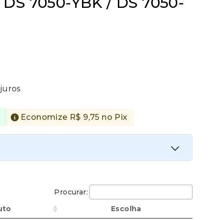
 DS 7050-YBK / DS 7050-
juros
x
Economize
R$
9,75
no Pix
iata
Procurar:
Economize
R$
9,75
no Pix
uto
Escolha