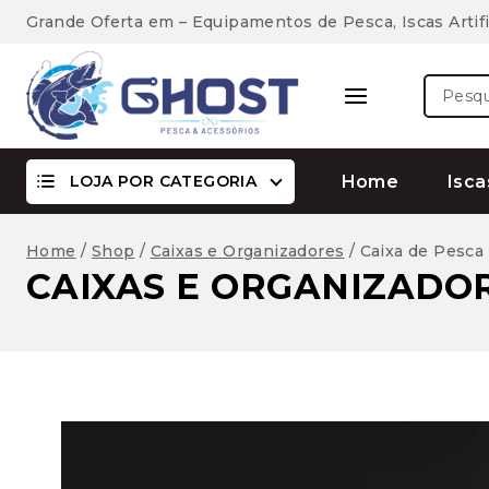
Skip
Grande Oferta em – Equipamentos de Pesca, Iscas Artifi
to
content
Pesquis
por:
LOJA POR CATEGORIA
Home
Isca
Home
/
Shop
/
Caixas e Organizadores
/
Caixa de Pesca
CAIXAS E ORGANIZADO