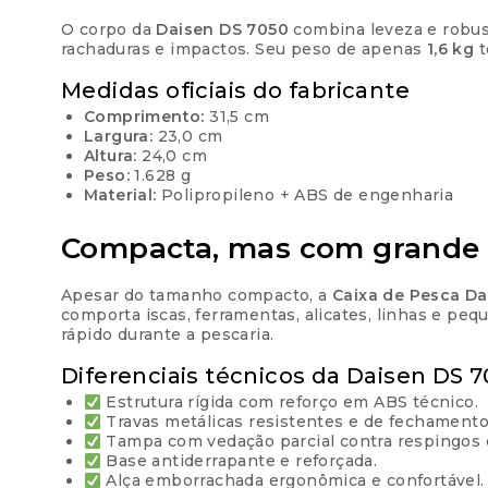
O corpo da
Daisen DS 7050
combina leveza e robu
rachaduras e impactos. Seu peso de apenas
1,6 kg
t
Medidas oficiais do fabricante
Comprimento:
31,5 cm
Largura:
23,0 cm
Altura:
24,0 cm
Peso:
1.628 g
Material:
Polipropileno + ABS de engenharia
Compacta, mas com grande
Apesar do tamanho compacto, a
Caixa de Pesca Da
comporta iscas, ferramentas, alicates, linhas e pe
rápido durante a pescaria.
Diferenciais técnicos da Daisen DS 
Estrutura rígida com reforço em ABS técnico.
Travas metálicas resistentes e de fechamento
Tampa com vedação parcial contra respingos e
Base antiderrapante e reforçada.
Alça emborrachada ergonômica e confortável.