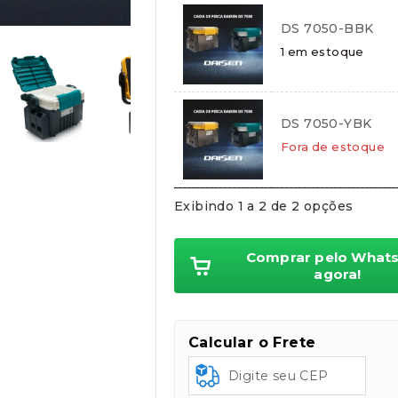
DS 7050-BBK
Cartões de crédito:
1 em estoque
Aprovação imediata
DS 7050-YBK
Fora de estoque
Cartões de débito:
Aprovação imediata
Exibindo 1 a 2 de 2 opções
Comprar pelo What
agora!
Cobranças:
Boleto bancário:
R$
194,99
Calcular o Frete
Ao finalizar sua compra você re