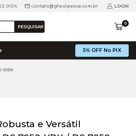
02 0104
contato@ghostpesca.com.br
LOGIN
0
PESQUISAR
5% OFF No PIX
e
50-BBK
obusta e Versátil