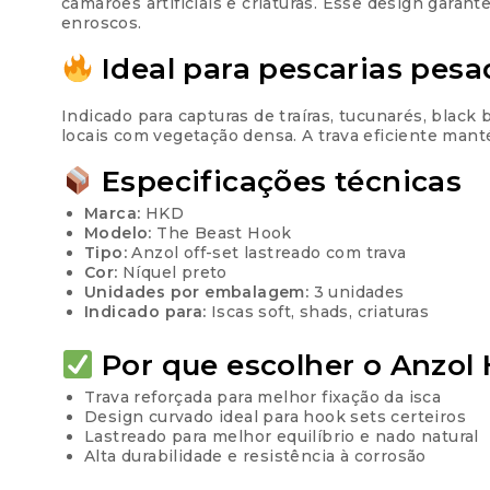
camarões artificiais e criaturas. Esse design gara
enroscos.
Ideal para pescarias pesa
Indicado para capturas de traíras, tucunarés, blac
locais com vegetação densa. A trava eficiente man
Especificações técnicas
Marca:
HKD
Modelo:
The Beast Hook
Tipo:
Anzol off-set lastreado com trava
Cor:
Níquel preto
Unidades por embalagem:
3 unidades
Indicado para:
Iscas soft, shads, criaturas
Por que escolher o Anzol 
Trava reforçada para melhor fixação da isca
Design curvado ideal para hook sets certeiros
Lastreado para melhor equilíbrio e nado natural
Alta durabilidade e resistência à corrosão