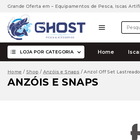
Skip
Grande Oferta em – Equipamentos de Pesca, Iscas Artifi
to
content
Pesquis
por:
LOJA POR CATEGORIA
Home
Isca
Home
/
Shop
/
Anzóis e Snaps
/
Anzol Off Set Lastrea
ANZÓIS E SNAPS