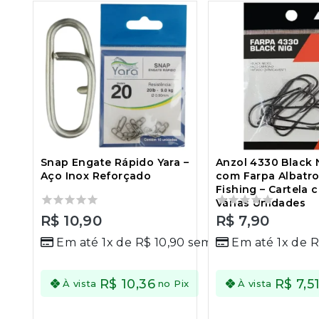
Snap Engate Rápido Yara –
Anzol 4330 Black 
Aço Inox Reforçado
com Farpa Albatr
Fishing – Cartela 
Várias Unidades
0
R$
10,90
0
R$
7,90
out
out
Em até 1x de
R$
10,90
sem juros
Em até 1x de
of
of
5
5
R$
10,36
R$
7,5
Economize
À vista
no Pix
À vista
R$
0,55
no
Pix