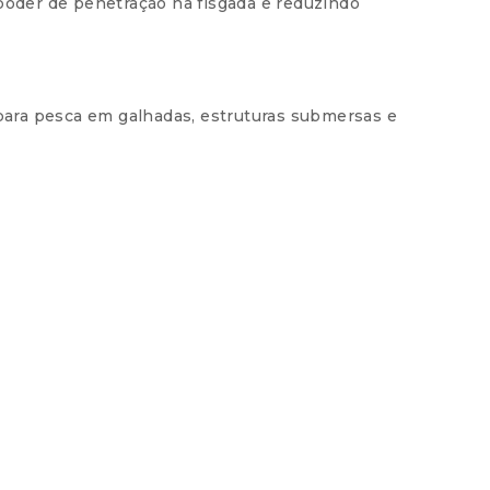
 poder de penetração na fisgada e reduzindo
 para pesca em galhadas, estruturas submersas e