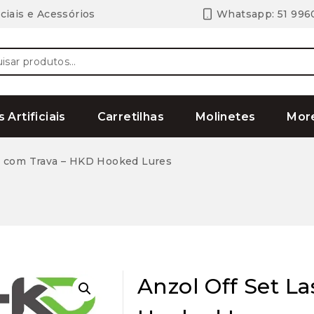
ciais e Acessórios
Whatsapp: 51 996
ar
s Artificiais
Carretilhas
Molinetes
Mor
do com Trava – HKD Hooked Lures
Anzol Off Set L