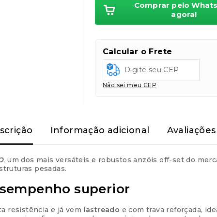
Comprar pelo What
Parcelas:
agora!
1x de
R$
62,90
sem jur
Calcular o Frete
2x de
R$
31,45
sem jur
3x de
R$
20,97
sem jur
Não sei meu CEP
scrição
Informação adicional
Avaliações 
O
, um dos mais versáteis e robustos anzóis off-set do merc
estruturas pesadas.
esempenho superior
ta resistência e já vem
lastreado
e com trava reforçada, id