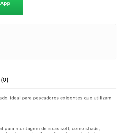
sApp
Hooked
Lures
quantidade
os
R$
62,90
os
R$
62,90
os
R$
62,91
(0)
ado, ideal para pescadores exigentes que utilizam
eal para montagem de iscas soft, como shads,