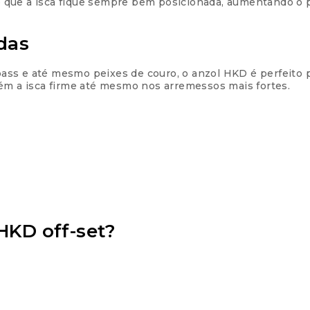
nte que a isca fique sempre bem posicionada, aumentando o
das
k bass e até mesmo peixes de couro, o anzol HKD é perfeito
tém a isca firme até mesmo nos arremessos mais fortes.
HKD off-set?