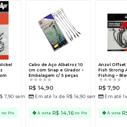
Nickel
Cabo de Aço Albatroz 10
Anzol Offse
oz
cm com Snap e Girador –
Fish Strong 
com
Embalagem c/ 5 peças
Fishing – Bla
0
R$
14,90
0
R$
7,90
out
out
R$
7,90
sem juros
Em até 1x de
R$
14,90
sem juros
Em até 1
of
of
5
5
1
R$
14,16
R
Economize
Econ
no Pix
À vista
no Pix
À vista
R$
0,40
no
R$
0,
Pix
Pi