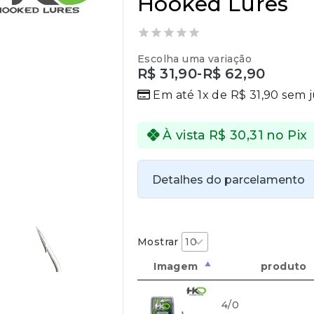
Hooked Lures
0
Escolha uma variação
out
R$
31,90
-
R$
62,90
of
5
Em até 1x de
R$
31,90
sem j
À vista
R$
30,31
no Pix
Detalhes do parcelamento
Transferências:
Pix:
R$
30,31
Aprovação imedia
Mostrar
Imagem
produto
4/0