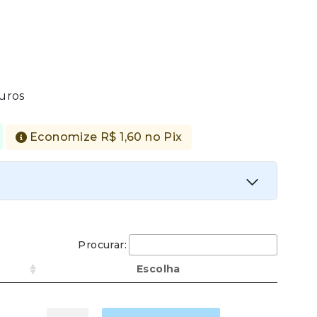
uros
Economize
R$
1,60
no Pix
ta
Procurar:
Economize
R$
1,60
no Pix
Escolha
Anzol