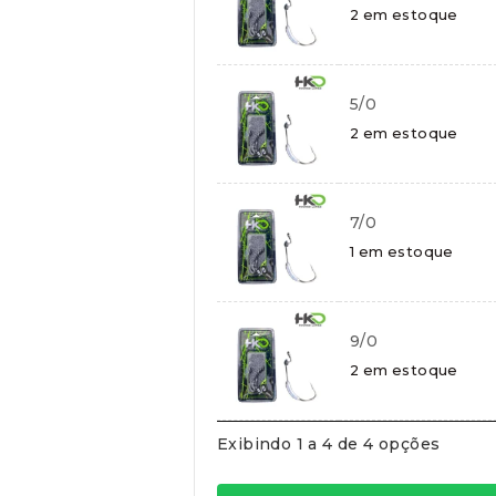
Cartões de crédito:
2 em estoque
Aprovação imediata
5/0
2 em estoque
Cartões de débito:
Aprovação imediata
7/0
1 em estoque
Cobranças:
9/0
Boleto bancário:
R$
31,90
2 em estoque
Ao finalizar sua compra você re
Exibindo 1 a 4 de 4 opções