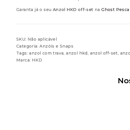
Garanta já o seu
Anzol HKD off-set
na
Ghost Pesca
SKU:
Não aplicável
Categoria:
Anzóis e Snaps
Tags:
anzol com trava
,
anzol hkd
,
anzol off-set
,
anzo
Marca:
HKD
No