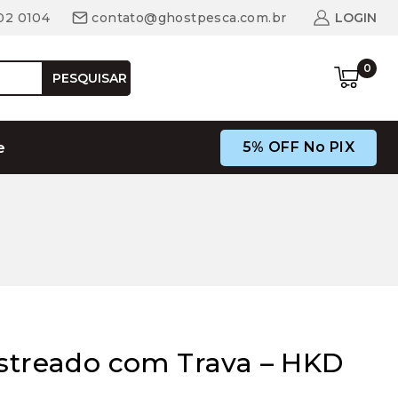
02 0104
contato@ghostpesca.com.br
LOGIN
0
PESQUISAR
5% OFF No PIX
e
astreado com Trava – HKD