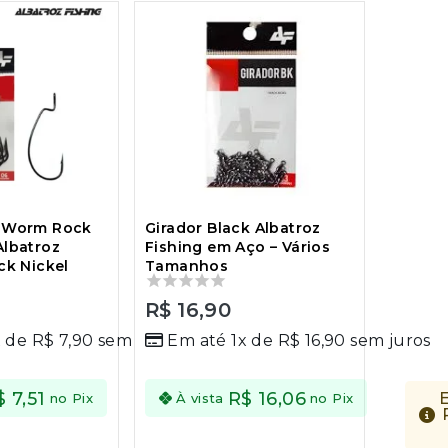
t Worm Rock
Girador Black Albatroz
Albatroz
Fishing em Aço – Vários
ck Nickel
Tamanhos
0
R$
16,90
out
x de
R$
7,90
sem juros
Em até 1x de
R$
16,90
sem juros
of
5
$
7,51
R$
16,06
omize
Economize
no Pix
À vista
no Pix
75
no
R$
0,40
no
x
Pix