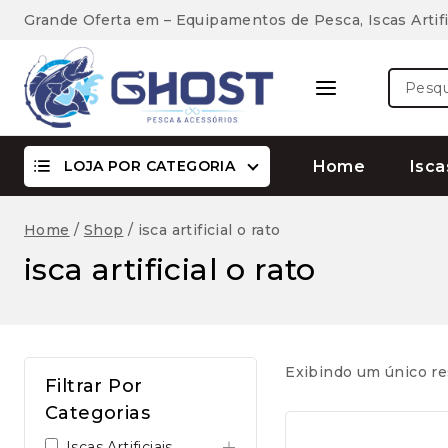
Skip
Grande Oferta em – Equipamentos de Pesca, Iscas Artifi
to
content
Pesquis
por:
LOJA POR CATEGORIA
Home
Isca
Home
/
Shop
/
isca artificial o rato
isca artificial o rato
Exibindo um único re
Filtrar Por
Categorias
Iscas Artificiais