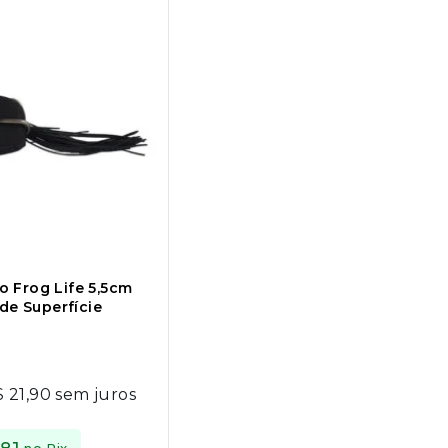
to Frog Life 5,5cm
de Superfície
$
21,90
sem juros
no Pix