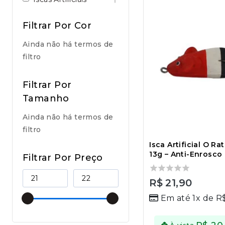
Filtrar Por Cor
Ainda não há termos de
filtro
Filtrar Por
Tamanho
Ainda não há termos de
filtro
Isca Artificial O Ra
13g – Anti-Enrosco 
Filtrar Por Preço
0
R$
21,90
out
Em até 1x de
R
of
5
À vista