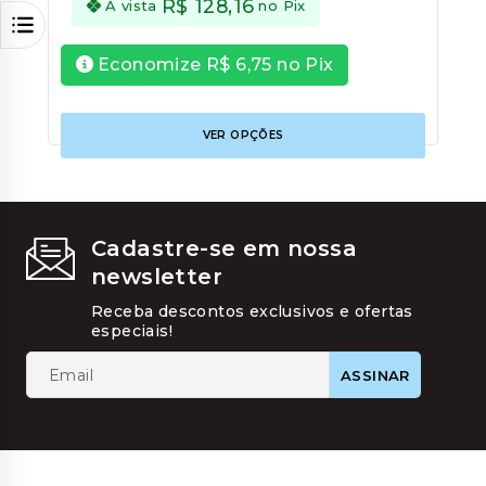
R$
128,16
À vista
no Pix
Economize
R$
6,75
no Pix
Este
VER OPÇÕES
produt
tem
várias
variant
As
opções
Cadastre-se em nossa
podem
newsletter
ser
escolhi
Receba descontos exclusivos e ofertas
na
especiais!
página
do
produt