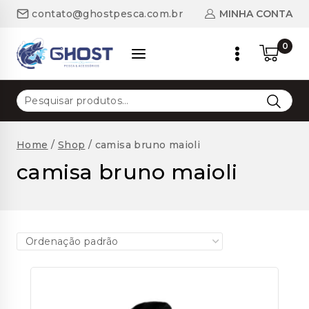
Skip
MINHA CONTA
contato@ghostpesca.com.br
to
content
0
Pesquisar
por:
Home
/
Shop
/
camisa bruno maioli
camisa bruno maioli