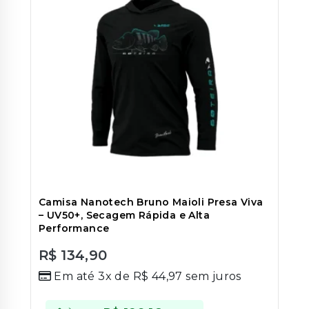
Camisa Nanotech Bruno Maioli Presa Viva
– UV50+, Secagem Rápida e Alta
Performance
R$
134,90
0
Em até 3x de
R$
44,97
sem juros
out
of
5