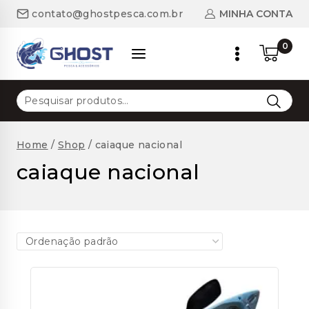
Skip
MINHA CONTA
contato@ghostpesca.com.br
to
content
0
Pesquisar
por:
Home
/
Shop
/
caiaque nacional
caiaque nacional