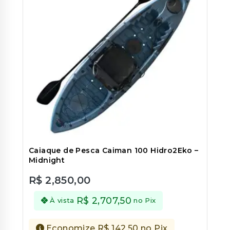
Caiaque de Pesca Caiman 100 Hidro2Eko –
Midnight
R$
2,850,00
0
out
R$
2,707,50
À vista
no Pix
of
5
Economize
R$
142,50
no Pix