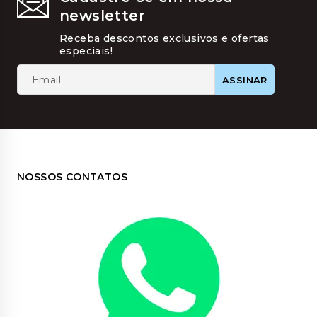
ser
newsletter
escolhi
na
Receba descontos exclusivos e ofertas
página
especiais!
do
produt
NOSSOS CONTATOS