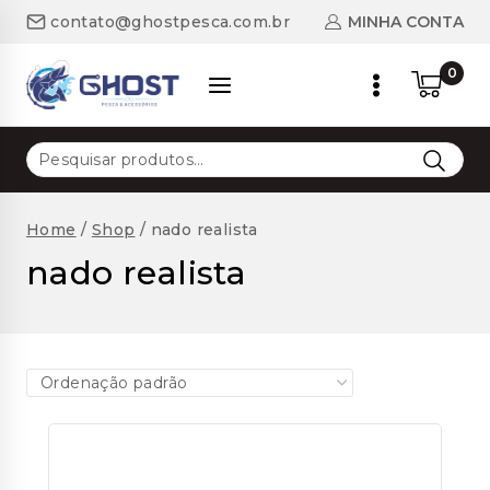
Skip
MINHA CONTA
contato@ghostpesca.com.br
to
content
0
Pesquisar
por:
Home
/
Shop
/
nado realista
nado realista