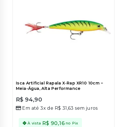
Isca Artificial Rapala X‑Rap XR10 10cm –
Meia-Água, Alta Performance
R$
94,90
0
Em até 3x de
R$
31,63
sem juros
out
of
5
R$
90,16
À vista
no Pix