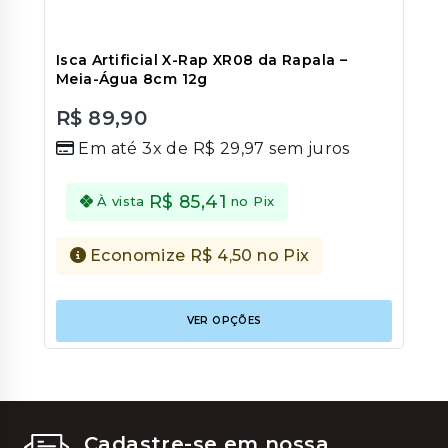
Isca Artificial X-Rap XR08 da Rapala –
Meia-Água 8cm 12g
R$
89,90
0
Em até 3x de
R$
29,97
sem juros
out
of
5
R$
85,41
À vista
no Pix
Economize
R$
4,50
no Pix
Este
VER OPÇÕES
produt
tem
várias
variant
As
opções
podem
Cadastre-se em nossa